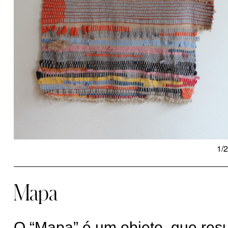
1/2
Mapa
O “Mapa” é um objeto, que res