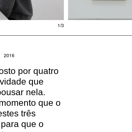
1/3
2016
osto por quatro
vidade que
ousar nela.
 momento que o
estes três
 para que o